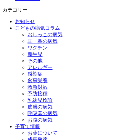
カテゴリー
お知らせ
こどもの病気コラム
おしっこの病気
耳・鼻の病気
ワクチン
新生児
その他
アレルギー
感染症
食事栄養
救急対応
予防接種
乳幼児検診
皮膚の病気
呼吸器の病気
お腹の病気
子育て情報
お薬について
成長発達