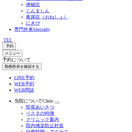
便秘症
じんましん
夜尿症（おねしょ）
にきび
専門外来
Specialty
TEL
予約
メニュー
予約について
勤務医表を確認する
LINE予約
WEB予約
WEB問診
当院について
Clinic
院長あいさつ
ベスタの特徴
クリニック案内
院内感染防止対策
診療時間・アクセス