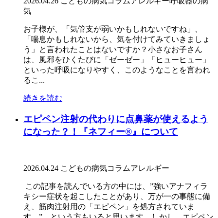
2026.04.26
こどもの病気コラム
アレルギー
呼吸器の病
気
お子様が、「気管支が弱いかもしれないですね」、
「喘息かもしれないから、気を付けてみていきましょ
う」と言われたことはないですか？小さなお子さん
は、風邪をひくたびに「ゼーゼー」「ヒューヒュー」
といった呼吸になりやすく、このようなことを言われ
るこ...
続きを読む
エピペン注射の代わりに点鼻薬が使えるよう
になった？！『ネフィー®』について
2026.04.24
こどもの病気コラム
アレルギー
この記事を読んでいる方の中には、”強いアナフィラ
キシー症状を起こしたことがあり、万が一の事態に備
え、筋肉注射用の「エピペン」を処方されていま
す。”、という方もいると思います。しかし、エピペン