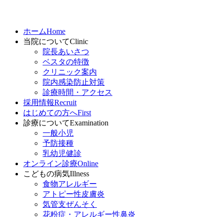
ホーム
Home
当院について
Clinic
院長あいさつ
ベスタの特徴
クリニック案内
院内感染防止対策
診療時間・アクセス
採用情報
Recruit
はじめての方へ
First
診療について
Examination
一般小児
予防接種
乳幼児健診
オンライン診療
Online
こどもの病気
Illness
食物アレルギー
アトピー性皮膚炎
気管支ぜんそく
花粉症・アレルギー性鼻炎