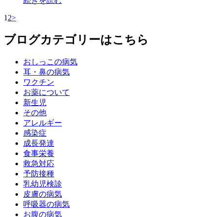
続きを読む
1
2
>
ブログカテゴリーはこちら
おしっこの病気
耳・鼻の病気
ワクチン
お薬について
新生児
その他
アレルギー
感染症
成長発達
食事栄養
救急対応
予防接種
乳幼児検診
皮膚の病気
呼吸器の病気
お腹の病気