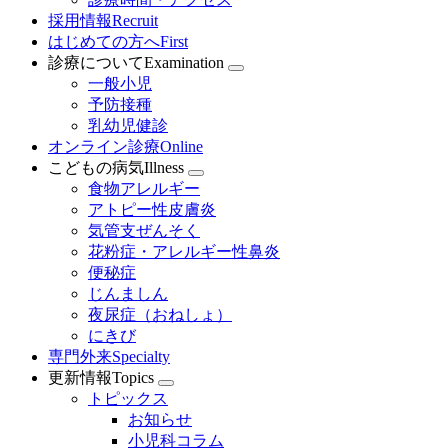
採用情報
Recruit
はじめての方へ
First
診療について
Examination
一般小児
予防接種
乳幼児健診
オンライン診療
Online
こどもの病気
Illness
食物アレルギー
アトピー性皮膚炎
気管支ぜんそく
花粉症・アレルギー性鼻炎
便秘症
じんましん
夜尿症（おねしょ）
にきび
専門外来
Specialty
更新情報
Topics
トピックス
お知らせ
小児科コラム