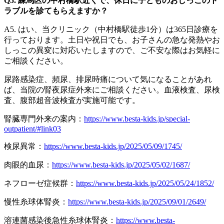
Q5. 練馬区の中村橋駅近くで、休日に子どものおしっこのト
ラブルを診てもらえますか？
A5. はい、当クリニック（中村橋駅徒歩1分）は365日診療を
行っております。土日や祝日でも、お子さんの急な発熱やお
しっこの異変に対応いたしますので、ご不安な際はお気軽に
ご相談ください。
尿路感染症、頻尿、排尿時痛について気になることがあれ
ば、当院の腎夜尿症外来にご相談ください。血液検査、尿検
査、腹部超音波検査が実施可能です。
腎臓専門外来の案内：
https://www.besta-kids.jp/special-
outpatient/#link03
検尿異常：
https://www.besta-kids.jp/2025/05/09/1745/
肉眼的血尿：
https://www.besta-kids.jp/2025/05/02/1687/
ネフローゼ症候群：
https://www.besta-kids.jp/2025/05/24/1852/
慢性糸球体腎炎：
https://www.besta-kids.jp/2025/09/01/2649/
溶連菌感染後急性糸球体腎炎：
https://www.besta-