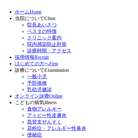
ホーム
Home
当院について
Clinic
院長あいさつ
ベスタの特徴
クリニック案内
院内感染防止対策
診療時間・アクセス
採用情報
Recruit
はじめての方へ
First
診療について
Examination
一般小児
予防接種
乳幼児健診
オンライン診療
Online
こどもの病気
Illness
食物アレルギー
アトピー性皮膚炎
気管支ぜんそく
花粉症・アレルギー性鼻炎
便秘症