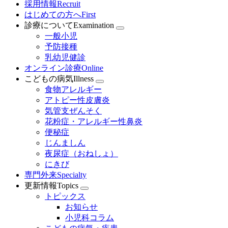
採用情報
Recruit
はじめての方へ
First
診療について
Examination
一般小児
予防接種
乳幼児健診
オンライン診療
Online
こどもの病気
Illness
食物アレルギー
アトピー性皮膚炎
気管支ぜんそく
花粉症・アレルギー性鼻炎
便秘症
じんましん
夜尿症（おねしょ）
にきび
専門外来
Specialty
更新情報
Topics
トピックス
お知らせ
小児科コラム