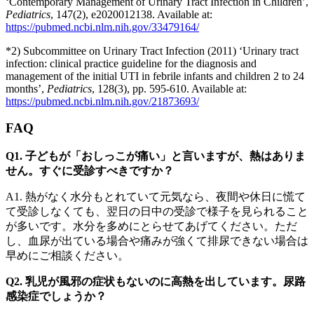
‘Contemporary Management of Urinary Tract Infection in Children’,
Pediatrics
, 147(2), e2020012138. Available at:
https://pubmed.ncbi.nlm.nih.gov/33479164/
*2) Subcommittee on Urinary Tract Infection (2011) ‘Urinary tract
infection: clinical practice guideline for the diagnosis and
management of the initial UTI in febrile infants and children 2 to 24
months’,
Pediatrics
, 128(3), pp. 595-610. Available at:
https://pubmed.ncbi.nlm.nih.gov/21873693/
FAQ
Q1. 子どもが「おしっこが痛い」と言いますが、熱はありま
せん。すぐに受診すべきですか？
A1. 熱がなく水分もとれていて元気なら、夜間や休日に慌て
て受診しなくても、翌日の日中の受診で様子を見られること
が多いです。水分を多めにとらせてあげてください。ただ
し、血尿が出ている場合や痛みが強くて排尿できない場合は
早めにご相談ください。
Q2. 乳児が風邪の症状もないのに高熱を出しています。尿路
感染症でしょうか？