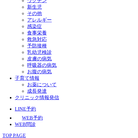
ワクチン
新生児
その他
アレルギー
感染症
食事栄養
救急対応
予防接種
乳幼児検診
皮膚の病気
呼吸器の病気
お腹の病気
子育て情報
お薬について
成長発達
クリニック情報発信
LINE予約
WEB予約
WEB問診
TOP PAGE