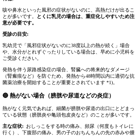
咳や鼻水といった風邪の症状がないのに、高熱だけが出るこ
とが多いです。
とくに乳児の場合は、重症化しやすいため注
意が必要です。
受診の目安:
乳幼児で「風邪症状がないのに38度以上の熱が続く」場合
や、水分がとれずぐったりしている場合は、早めに小児科を
ご受診ください。
発熱を伴う尿路感染症の場合、腎臓への将来的なダメージ
（腎瘢痕など）を防ぐため、発熱から48時間以内に適切な抗
菌薬治療を開始することが重要とされています *1)。
🔵 熱がない場合（膀胱や尿道などの炎症）
熱がなく元気であれば、細菌が膀胱や尿道の出口にとどまっ
ている状態（膀胱炎や亀頭包皮炎など）のことが多いです。
主な症状:
おしっこをする時の痛み、頻尿（何度もトイレに
行く）、下腹部の痛み、男の子のおちんちんの先の赤みや腫