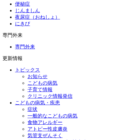
便秘症
じんましん
夜尿症（おねしょ）
にきび
専門外来
専門外来
更新情報
トピックス
お知らせ
こどもの病気
子育て情報
クリニック情報発信
こどもの病気・疾患
症状
一般的なこどもの病気
食物アレルギー
アトピー性皮膚炎
気管支ぜんそく