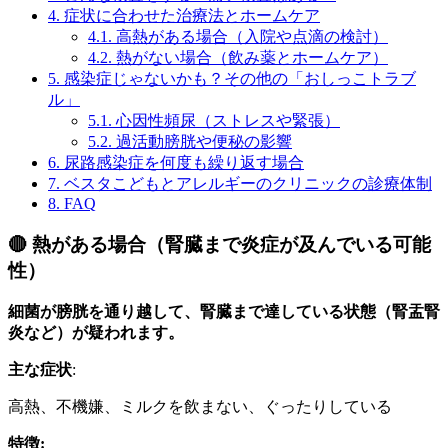
4.
症状に合わせた治療法とホームケア
4.1.
高熱がある場合（入院や点滴の検討）
4.2.
熱がない場合（飲み薬とホームケア）
5.
感染症じゃないかも？その他の「おしっこトラブ
ル」
5.1.
心因性頻尿（ストレスや緊張）
5.2.
過活動膀胱や便秘の影響
6.
尿路感染症を何度も繰り返す場合
7.
ベスタこどもとアレルギーのクリニックの診療体制
8.
FAQ
🔴 熱がある場合（腎臓まで炎症が及んでいる可能
性）
細菌が膀胱を通り越して、腎臓まで達している状態（腎盂腎
炎など）が疑われます。
主な症状
:
高熱、不機嫌、ミルクを飲まない、ぐったりしている
特徴: