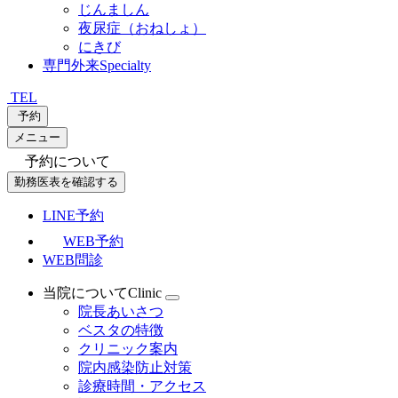
じんましん
夜尿症（おねしょ）
にきび
専門外来
Specialty
TEL
予約
メニュー
予約について
勤務医表を確認する
LINE予約
WEB予約
WEB問診
当院について
Clinic
院長あいさつ
ベスタの特徴
クリニック案内
院内感染防止対策
診療時間・アクセス