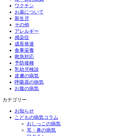
ワクチン
お薬について
新生児
その他
アレルギー
感染症
成長発達
食事栄養
救急対応
予防接種
乳幼児検診
皮膚の病気
呼吸器の病気
お腹の病気
カテゴリー
お知らせ
こどもの病気コラム
おしっこの病気
耳・鼻の病気