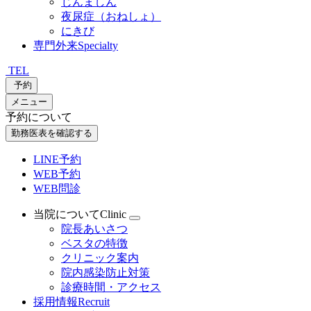
じんましん
夜尿症（おねしょ）
にきび
専門外来
Specialty
TEL
予約
メニュー
予約について
勤務医表を確認する
LINE予約
WEB予約
WEB問診
当院について
Clinic
院長あいさつ
ベスタの特徴
クリニック案内
院内感染防止対策
診療時間・アクセス
採用情報
Recruit