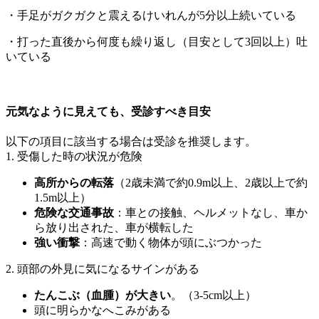
・手足がガクガクと震えるけいれんが5分以上続いている
・打った直後から何度も繰り返し（目安として3回以上）吐
いている
元気なように見えても、受診すべき目安
以下の項目に該当する場合は受診を推奨します。
1. 受傷した時の状況が危険
高所からの転落
（2歳未満で約0.9m以上、2歳以上で約
1.5m以上）
危険な交通事故
：車との接触、ヘルメットなし、車か
ら放り出された、車が横転した
強い衝撃
：高速で動く物体が頭にぶつかった
2. 頭部の外見に気になるサインがある
たんこぶ（血腫）が大きい
。（3-5cm以上
）
頭に明らかなへこみがある