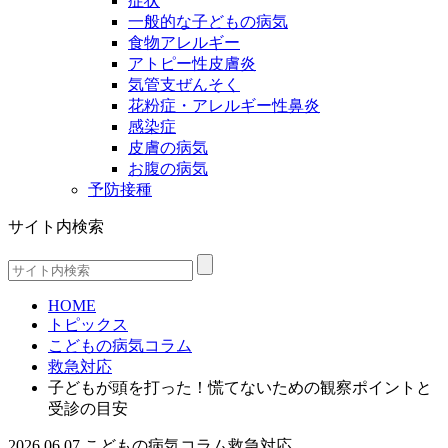
症状
一般的な子どもの病気
食物アレルギー
アトピー性皮膚炎
気管支ぜんそく
花粉症・アレルギー性鼻炎
感染症
皮膚の病気
お腹の病気
予防接種
サイト内検索
HOME
トピックス
こどもの病気コラム
救急対応
子どもが頭を打った！慌てないための観察ポイントと
受診の目安
2026.06.07
こどもの病気コラム
救急対応