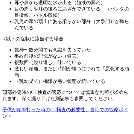
耳や鼻から透明な水が出る（髄液の漏れ）
目の周りや耳の後ろにあざができている
。（パンダの
目徴候、バトル徴候）
乳児の頭の頂上にある柔らかい部分（大泉門）が膨ら
んでいる
3.以下の症状に該当する場合
数秒〜数分間でも意識を失っていた
事故前後の記憶がない（健忘）
複数回（繰り返し）吐いている
激しい頭痛
、または時間が経つにつれて「悪化する頭
痛」
（乳幼児で）機嫌が悪い状態が続いている
頭部外傷時のCT検査の適応については慎重な判断が求めら
れます。深く掘り下げた別記事も参照してください。
子供が頭を打った時のCT検査の必要性、自宅での観察ポイ
ント