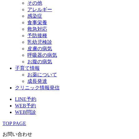
その他
アレルギー
感染症
食事栄養
救急対応
予防接種
乳幼児検診
皮膚の病気
呼吸器の病気
お腹の病気
子育て情報
お薬について
成長発達
クリニック情報発信
LINE予約
WEB予約
WEB問診
TOP PAGE
お問い合わせ