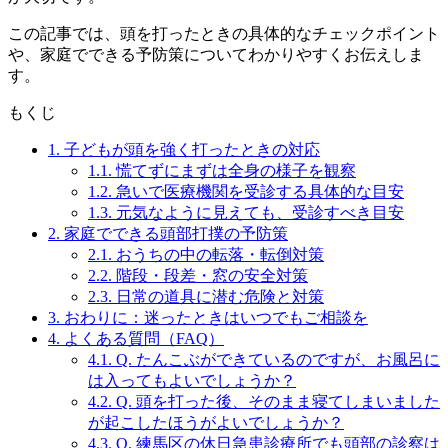
この記事では、頭を打ったときの具体的なチェックポイント
や、家庭でできる予防策についてわかりやすくお伝えしま
す。
もくじ
1.
子どもが頭を強く打ったときの対応
1.1.
慌てずにまずは全身の様子を観察
1.2.
急いで医療機関を受診する具体的な目安
1.3.
元気なように見えても、受診すべき目安
2.
家庭でできる頭部打撲の予防策
2.1.
おうちの中の転落・転倒対策
2.2.
階段・段差・窓の安全対策
2.3.
日常の道具に潜む危険と対策
3.
おわりに：迷ったときはいつでもご相談を
4.
よくある質問（FAQ）
4.1.
Q. たんこぶができているのですが、お風呂に
は入ってもよいでしょうか？
4.2.
Q. 頭を打った後、そのまま寝てしまいました
が起こしたほうがよいでしょうか？
4.3.
Q. 練馬区の休日急患診療所でも頭部の診察は