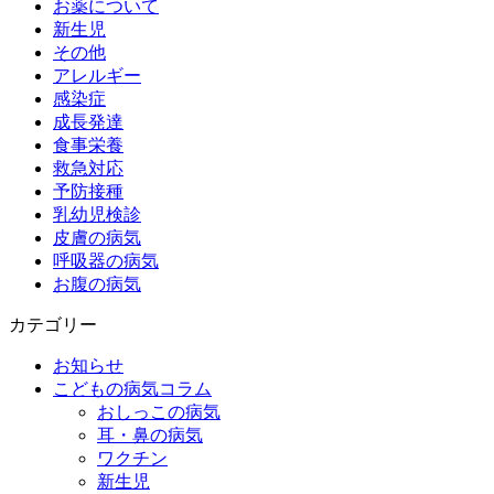
お薬について
新生児
その他
アレルギー
感染症
成長発達
食事栄養
救急対応
予防接種
乳幼児検診
皮膚の病気
呼吸器の病気
お腹の病気
カテゴリー
お知らせ
こどもの病気コラム
おしっこの病気
耳・鼻の病気
ワクチン
新生児