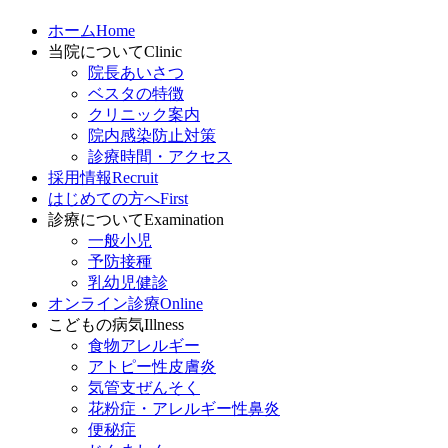
ホーム
Home
当院について
Clinic
院長あいさつ
ベスタの特徴
クリニック案内
院内感染防止対策
診療時間・アクセス
採用情報
Recruit
はじめての方へ
First
診療について
Examination
一般小児
予防接種
乳幼児健診
オンライン診療
Online
こどもの病気
Illness
食物アレルギー
アトピー性皮膚炎
気管支ぜんそく
花粉症・アレルギー性鼻炎
便秘症