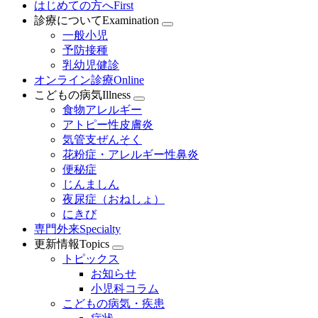
はじめての方へ
First
診療について
Examination
一般小児
予防接種
乳幼児健診
オンライン診療
Online
こどもの病気
Illness
食物アレルギー
アトピー性皮膚炎
気管支ぜんそく
花粉症・アレルギー性鼻炎
便秘症
じんましん
夜尿症（おねしょ）
にきび
専門外来
Specialty
更新情報
Topics
トピックス
お知らせ
小児科コラム
こどもの病気・疾患