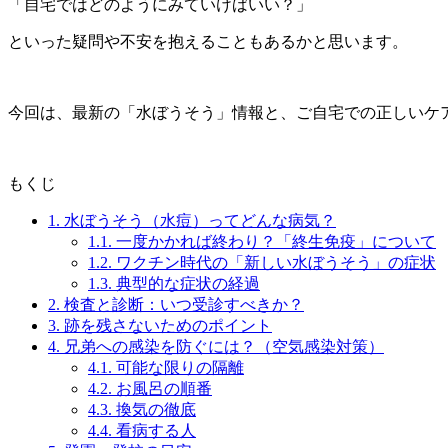
「自宅ではどのようにみていけばいい？」
といった疑問や不安を抱えることもあるかと思います。
今回は、最新の「水ぼうそう」情報と、ご自宅での正しいケ
もくじ
1.
水ぼうそう（水痘）ってどんな病気？
1.1.
一度かかれば終わり？「終生免疫」について
1.2.
ワクチン時代の「新しい水ぼうそう」の症状
1.3.
典型的な症状の経過
2.
検査と診断：いつ受診すべきか？
3.
跡を残さないためのポイント
4.
兄弟への感染を防ぐには？（空気感染対策）
4.1.
可能な限りの隔離
4.2.
お風呂の順番
4.3.
換気の徹底
4.4.
看病する人