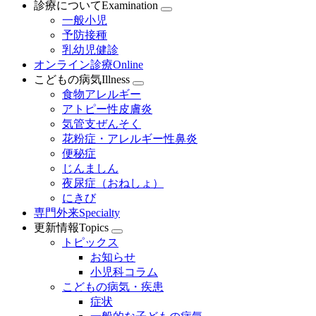
診療について
Examination
一般小児
予防接種
乳幼児健診
オンライン診療
Online
こどもの病気
Illness
食物アレルギー
アトピー性皮膚炎
気管支ぜんそく
花粉症・アレルギー性鼻炎
便秘症
じんましん
夜尿症（おねしょ）
にきび
専門外来
Specialty
更新情報
Topics
トピックス
お知らせ
小児科コラム
こどもの病気・疾患
症状