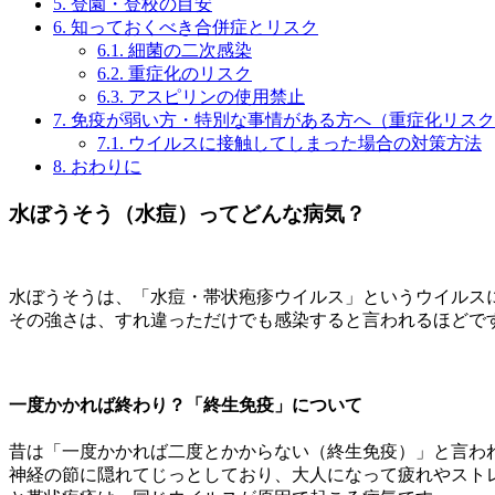
5.
登園・登校の目安
6.
知っておくべき合併症とリスク
6.1.
細菌の二次感染
6.2.
重症化のリスク
6.3.
アスピリンの使用禁止
7.
免疫が弱い方・特別な事情がある方へ（重症化リスク
7.1.
ウイルスに接触してしまった場合の対策方法
8.
おわりに
水ぼうそう（水痘）ってどんな病気？
水ぼうそうは、「水痘・帯状疱疹ウイルス」というウイルス
その強さは、すれ違っただけでも感染すると言われるほどで
一度かかれば終わり？「終生免疫」について
昔は「一度かかれば二度とかからない（終生免疫）」と言わ
神経の節に隠れてじっとしており、大人になって疲れやスト