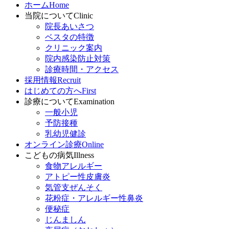
ホーム
Home
当院について
Clinic
院長あいさつ
ベスタの特徴
クリニック案内
院内感染防止対策
診療時間・アクセス
採用情報
Recruit
はじめての方へ
First
診療について
Examination
一般小児
予防接種
乳幼児健診
オンライン診療
Online
こどもの病気
Illness
食物アレルギー
アトピー性皮膚炎
気管支ぜんそく
花粉症・アレルギー性鼻炎
便秘症
じんましん