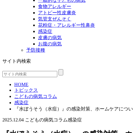
一般的な子どもの病気
食物アレルギー
アトピー性皮膚炎
気管支ぜんそく
花粉症・アレルギー性鼻炎
感染症
皮膚の病気
お腹の病気
予防接種
サイト内検索
HOME
トピックス
こどもの病気コラム
感染症
『水ぼうそう（水痘）』の感染対策、ホームケアについ
2025.12.04
こどもの病気コラム
感染症