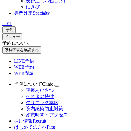
夜尿症（おねしょ）
にきび
専門外来
Specialty
TEL
予約
メニュー
予約について
勤務医表を確認する
LINE予約
WEB予約
WEB問診
当院について
Clinic
院長あいさつ
ベスタの特徴
クリニック案内
院内感染防止対策
診療時間・アクセス
採用情報
Recruit
はじめての方へ
First