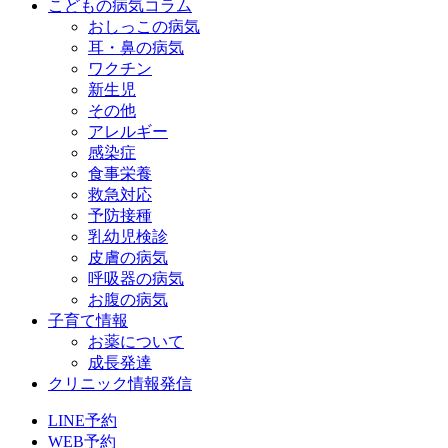
こどもの病気コラム
おしっこの病気
耳・鼻の病気
ワクチン
新生児
その他
アレルギー
感染症
食事栄養
救急対応
予防接種
乳幼児検診
皮膚の病気
呼吸器の病気
お腹の病気
子育て情報
お薬について
成長発達
クリニック情報発信
LINE予約
WEB予約