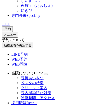
じんましん
夜尿症（おねしょ）
にきび
専門外来
Specialty
TEL
予約
メニュー
予約について
勤務医表を確認する
LINE予約
WEB予約
WEB問診
当院について
Clinic
院長あいさつ
ベスタの特徴
クリニック案内
院内感染防止対策
診療時間・アクセス
採用情報
Recruit