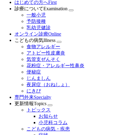
はじめての方へ
First
診療について
Examination
一般小児
予防接種
乳幼児健診
オンライン診療
Online
こどもの病気
Illness
食物アレルギー
アトピー性皮膚炎
気管支ぜんそく
花粉症・アレルギー性鼻炎
便秘症
じんましん
夜尿症（おねしょ）
にきび
専門外来
Specialty
更新情報
Topics
トピックス
お知らせ
小児科コラム
こどもの病気・疾患