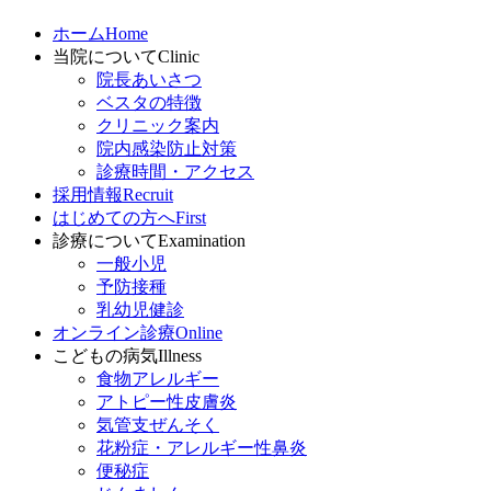
ホーム
Home
当院について
Clinic
院長あいさつ
ベスタの特徴
クリニック案内
院内感染防止対策
診療時間・アクセス
採用情報
Recruit
はじめての方へ
First
診療について
Examination
一般小児
予防接種
乳幼児健診
オンライン診療
Online
こどもの病気
Illness
食物アレルギー
アトピー性皮膚炎
気管支ぜんそく
花粉症・アレルギー性鼻炎
便秘症