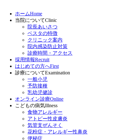
ホーム
Home
当院について
Clinic
院長あいさつ
ベスタの特徴
クリニック案内
院内感染防止対策
診療時間・アクセス
採用情報
Recruit
はじめての方へ
First
診療について
Examination
一般小児
予防接種
乳幼児健診
オンライン診療
Online
こどもの病気
Illness
食物アレルギー
アトピー性皮膚炎
気管支ぜんそく
花粉症・アレルギー性鼻炎
便秘症