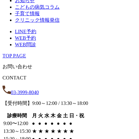
お知らせ
こどもの病気コラム
子育て情報
クリニック情報発信
LINE予約
WEB予約
WEB問診
T
O
P
P
A
G
E
お問い合わせ
C
O
N
T
A
C
T
03-3999-8040
【受付時間】9:00～12:00 / 13:30～18:00
診療時間
月
火
水
木
金
土
日・祝
9:00〜12:00
●
●
●
●
●
●
●
13:30～15:30
★
★
★
★
★
★
★
15:30～18:00
●
●
●
●
●
●
●