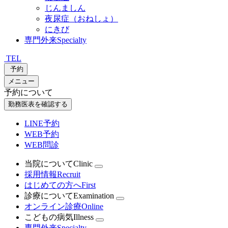
じんましん
夜尿症（おねしょ）
にきび
専門外来
Specialty
TEL
予約
メニュー
予約について
勤務医表を確認する
LINE予約
WEB予約
WEB問診
当院について
Clinic
採用情報
Recruit
はじめての方へ
First
診療について
Examination
オンライン診療
Online
こどもの病気
Illness
専門外来
Specialty