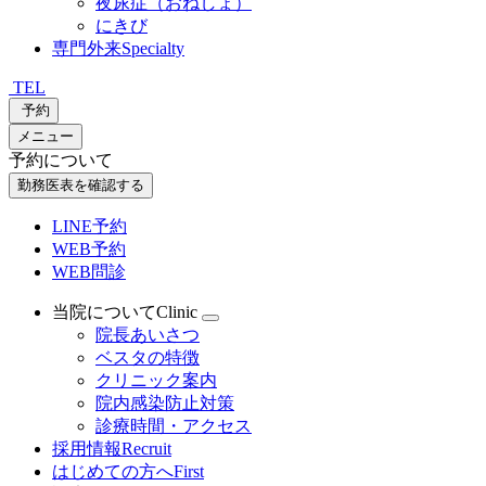
夜尿症（おねしょ）
にきび
専門外来
Specialty
TEL
予約
メニュー
予約について
勤務医表を確認する
LINE予約
WEB予約
WEB問診
当院について
Clinic
院長あいさつ
ベスタの特徴
クリニック案内
院内感染防止対策
診療時間・アクセス
採用情報
Recruit
はじめての方へ
First