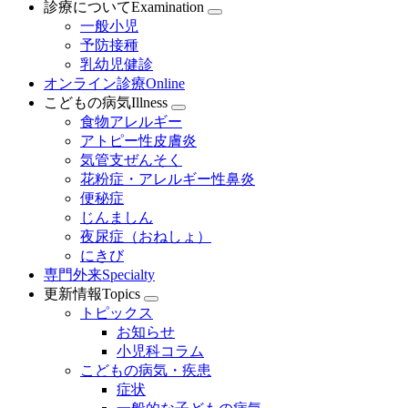
診療について
Examination
一般小児
予防接種
乳幼児健診
オンライン診療
Online
こどもの病気
Illness
食物アレルギー
アトピー性皮膚炎
気管支ぜんそく
花粉症・アレルギー性鼻炎
便秘症
じんましん
夜尿症（おねしょ）
にきび
専門外来
Specialty
更新情報
Topics
トピックス
お知らせ
小児科コラム
こどもの病気・疾患
症状