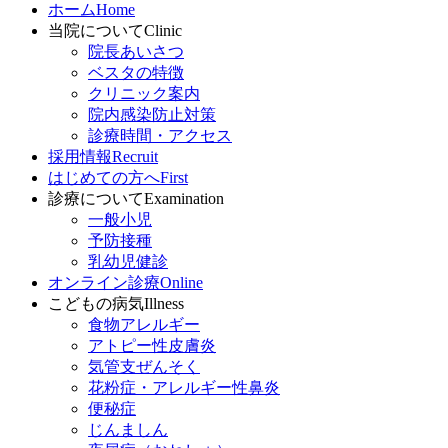
ホーム
Home
当院について
Clinic
院長あいさつ
ベスタの特徴
クリニック案内
院内感染防止対策
診療時間・アクセス
採用情報
Recruit
はじめての方へ
First
診療について
Examination
一般小児
予防接種
乳幼児健診
オンライン診療
Online
こどもの病気
Illness
食物アレルギー
アトピー性皮膚炎
気管支ぜんそく
花粉症・アレルギー性鼻炎
便秘症
じんましん